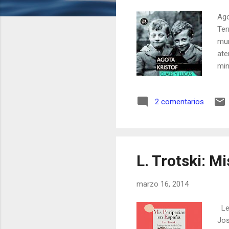
a
Ago
s
Ter
mun
ate
min
esp
nar
2 comentarios
dol
niñ
des
L. Trotski: M
marzo 16, 2014
Lev
Jos