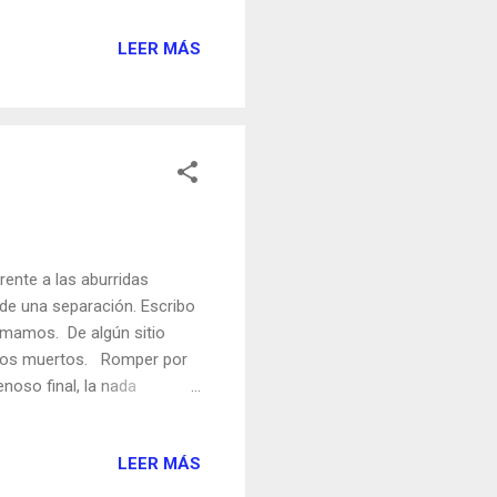
zador. Wharton analiza los
n. El tercer y último
LEER MÁS
del arte narrativo.
). Aquí, unas citas fuera
en habitualmente lo sigue
rente a las aburridas
 de una separación. Escribo
omamos. De algún sitio
e los muertos. Romper por
noso final, la nada
Oreja... es una obra sobre
scenas impregnadas de
LEER MÁS
de la tristeza, «un
pero cuando nada te estruja