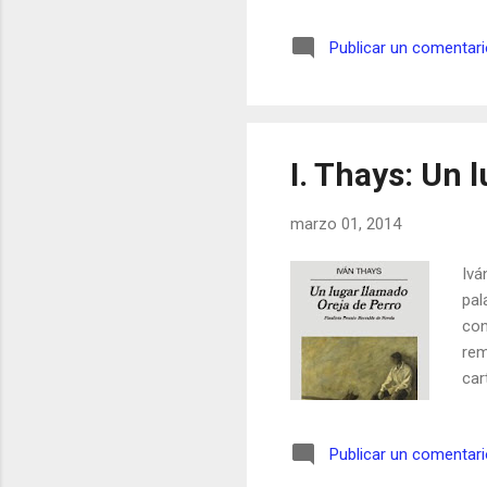
como 
tipos
Publicar un comentar
ensay
Encue
de co
hacie.
I. Thays: Un 
marzo 01, 2014
Ivá
pal
con
rem
car
pun
el 
Publicar un comentar
llo
nau