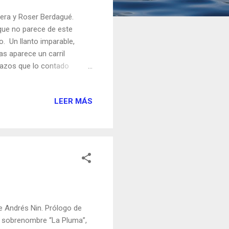
errera y Roser Berdagué.
 que no parece de este
. Un llanto imparable,
as aparece un carril
edazos que lo contado
sa en obras, un ejercicio
istoria. Una obra donde el
LEER MÁS
ras. Escritos por unos
ra, hasta el día en que
e Andrés Nin. Prólogo de
su sobrenombre “La Pluma”,