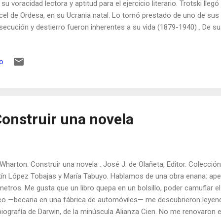
 su voracidad lectora y aptitud para el ejercicio literario. Trotski llegó
cel de Ordesa, en su Ucrania natal. Lo tomó prestado de uno de sus c
secución y destierro fueron inherentes a su vida (1879-1940) . De su
apó en trineos y carros. De la Cárcel Modelo de Madrid fue liberado 
oacán sobrevivió a cuatrocientos disparos lanzados sobre su dormito
io
ón Mercader le perforó el cráneo. Trotski fue expulsado de Francia 
destino impuesto fue España, adonde llegó a finales de 1916. Pasar
concertantes, sin entender el idioma, ignorando casi todo sobre el p
ilado y encarcelado e...
Construir una novela
 Wharton: Construir una novela . José J. de Olañeta, Editor. Colecció
ín López Tobajas y María Tabuyo. Hablamos de una obra enana: ap
metros. Me gusta que un libro quepa en un bolsillo, poder camuflar el
o —becaria en una fábrica de automóviles— me descubrieron leyend
iografía de Darwin, de la minúscula Alianza Cien. No me renovaron 