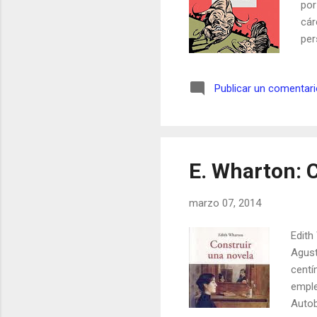
por
cár
per
esc
Coy
Publicar un comentar
Ram
Su 
des
vig
E. Wharton: 
marzo 07, 2014
Edith
Agust
centí
emple
Autob