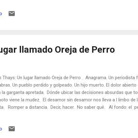
especie tuve suerte: sobreviví a un trabajo soporífero y deshumani
 de novela y examina los principios que rigen su adecuada construcció
io
o lo dedica a Marcel Proust, al que considera un genio mayor dentro 
ntro ridículo ampliar el resumen de una obra tan breve (aunque densa
ntexto: «Cualquiera que posea la capacidad de escribir realmente bi
..
lugar llamado Oreja de Perro
n Thays: Un lugar llamado Oreja de Perro . Anagrama. Un periodista f
abras. Un pueblo perdido y golpeado. Un hijo muerto. El dolor abierto
 la garganta apretada. Dónde ubicar las decisiones absurdas que t
oto viene la mudez. El desamor sin desamor nos lleva a l limbo d
ta. Romper a distancia. Decir, hacer. No saber qué. Al fondo: el pe
zante. No volver a enfrentarte, no volverte a ver. Un lugar llamado 
peso de la perra vida, ese rottweiler que cae sobre los hombros. E
io
vizna. Palas de tierra sobre un cadáver ya enterrado. Tristeza dentro 
fragio dentro de otro». L loras cuando te exprimen (cual esponja); 