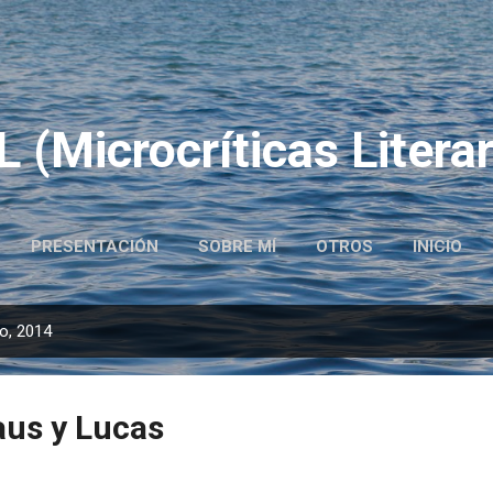
Ir al contenido principal
 (Microcríticas Literar
PRESENTACIÓN
SOBRE MÍ
OTROS
INICIO
o, 2014
laus y Lucas