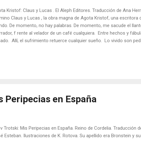
ta Kristof: Claus y Lucas . El Aleph Editores. Traducción de Ana H
mino Claus y Lucas , la obra magna de Agota Kristof, una escritora
do. De momento, no hay palabras. De momento, me sacude el llanto
rrador, f rente al velador de un café cualquiera. Entre hechos y fábul
ado. Allí, el sufrimiento retuerce cualquier sueño. Lo vivido son p
arce al horizonte. No hay refugio: l a identidad es una farsa, una ca
rativo imposible de abordar en línea recta. Tres novelas y una sola h
or es la verdad permanente sostenida por cuadernos llenos de menti
os, una autora, unos hombres que recosen sus heridas hasta la locu
cubren que podrán volver a estar juntos, lanzarse al tren, pues «no...
is Peripecias en España
 Trotski: Mis Peripecias en España. Reino de Cordelia. Traducción d
é Esteban. Ilustraciones de K. Rotova. Su apellido era Bronstein y 