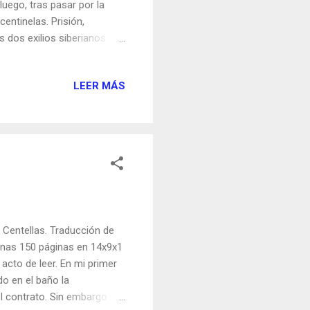
 luego, tras pasar por la
entinelas. Prisión,
s dos exilios siberianos
administrativamente . En
rio, pero el piolet de
LEER MÁS
en plena I Guerra Mundial.
ía aquí dos meses
aís (excepto a Cervantes),
n Centellas. Traducción de
enas 150 páginas en 14x9x1
 acto de leer. En mi primer
o en el baño la
el contrato. Sin embargo